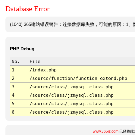
Database Error
(1040) 365建站错误警告：连接数据库失败，可能的原因：1、数
PHP Debug
No.
File
1
/index.php
2
/source/function/function_extend.php
3
/source/class/jzmysql.class.php
4
/source/class/jzmysql.class.php
5
/source/class/jzmysql.class.php
6
/source/class/jzmysql.class.php
www.365jz.com
已经将此