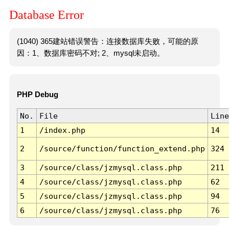
Database Error
(1040) 365建站错误警告：连接数据库失败，可能的原
因：1、数据库密码不对; 2、mysql未启动。
PHP Debug
No.
File
Line
1
/index.php
14
2
/source/function/function_extend.php
324
3
/source/class/jzmysql.class.php
211
4
/source/class/jzmysql.class.php
62
5
/source/class/jzmysql.class.php
94
6
/source/class/jzmysql.class.php
76