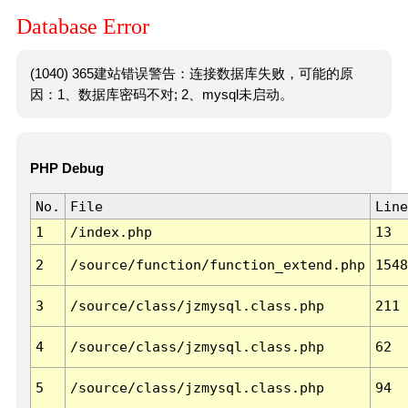
Database Error
(1040) 365建站错误警告：连接数据库失败，可能的原
因：1、数据库密码不对; 2、mysql未启动。
PHP Debug
No.
File
Line
1
/index.php
13
2
/source/function/function_extend.php
1548
3
/source/class/jzmysql.class.php
211
4
/source/class/jzmysql.class.php
62
5
/source/class/jzmysql.class.php
94