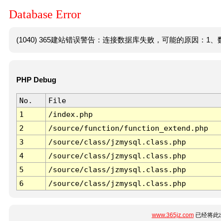
Database Error
(1040) 365建站错误警告：连接数据库失败，可能的原因：1、数
PHP Debug
No.
File
1
/index.php
2
/source/function/function_extend.php
3
/source/class/jzmysql.class.php
4
/source/class/jzmysql.class.php
5
/source/class/jzmysql.class.php
6
/source/class/jzmysql.class.php
www.365jz.com
已经将此