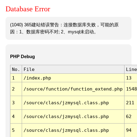
Database Error
(1040) 365建站错误警告：连接数据库失败，可能的原
因：1、数据库密码不对; 2、mysql未启动。
PHP Debug
No.
File
Line
1
/index.php
13
2
/source/function/function_extend.php
1548
3
/source/class/jzmysql.class.php
211
4
/source/class/jzmysql.class.php
62
5
/source/class/jzmysql.class.php
94