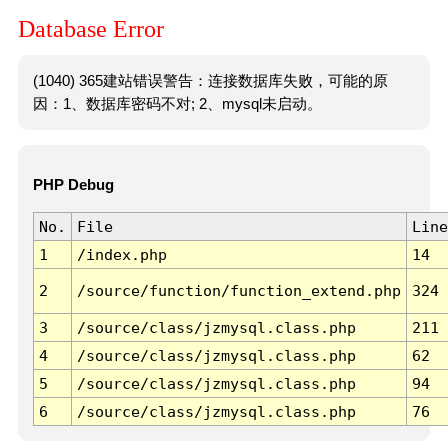
Database Error
(1040) 365建站错误警告：连接数据库失败，可能的原
因：1、数据库密码不对; 2、mysql未启动。
PHP Debug
No.
File
Line
1
/index.php
14
2
/source/function/function_extend.php
324
3
/source/class/jzmysql.class.php
211
4
/source/class/jzmysql.class.php
62
5
/source/class/jzmysql.class.php
94
6
/source/class/jzmysql.class.php
76