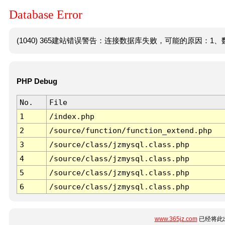
Database Error
(1040) 365建站错误警告：连接数据库失败，可能的原因：1、数
PHP Debug
No.
File
1
/index.php
2
/source/function/function_extend.php
3
/source/class/jzmysql.class.php
4
/source/class/jzmysql.class.php
5
/source/class/jzmysql.class.php
6
/source/class/jzmysql.class.php
www.365jz.com
已经将此