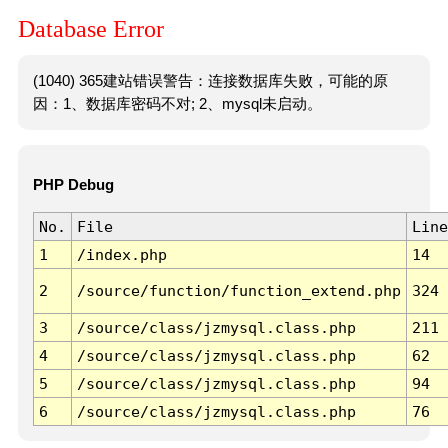
Database Error
(1040) 365建站错误警告：连接数据库失败，可能的原
因：1、数据库密码不对; 2、mysql未启动。
PHP Debug
No.
File
Line
1
/index.php
14
2
/source/function/function_extend.php
324
3
/source/class/jzmysql.class.php
211
4
/source/class/jzmysql.class.php
62
5
/source/class/jzmysql.class.php
94
6
/source/class/jzmysql.class.php
76